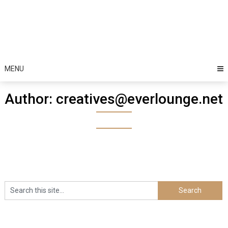
Skip
to
HappyLuke
content
MENU
Author:
creatives@everlounge.net