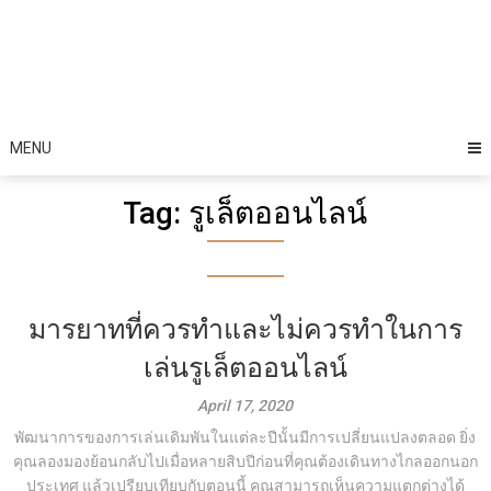
Skip
to
HappyLuke
content
MENU
Tag:
รูเล็ตออนไลน์
มารยาทที่ควรทำและไม่ควรทำในการ
เล่นรูเล็ตออนไลน์
April 17, 2020
พัฒนาการของการเล่นเดิมพันในแต่ละปีนั้นมีการเปลี่ยนแปลงตลอด ยิ่ง
คุณลองมองย้อนกลับไปเมื่อหลายสิบปีก่อนที่คุณต้องเดินทางไกลออกนอก
ประเทศ แล้วเปรียบเทียบกับตอนนี้ คุณสามารถเห็นความแตกต่างได้