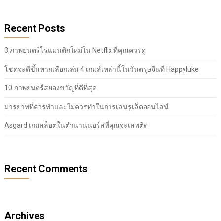
Recent Posts
3 ภาพยนตร์โรแมนติกใหม่ใน Netflix ที่คุณควรดู
โชคจะดีขึ้นหากเลือกเล่น 4 เกมส์เหล่านี้ในวันตรุษจีนที่ Happyluke
10 ภาพยนตร์สยองขวัญที่ดีที่สุด
มารยาทที่ควรทำและไม่ควรทำในการเล่นรูเล็ตออนไลน์
Asgard เกมสล็อตในตำนานนอร์สที่คุณจะเสพติด
Recent Comments
Archives